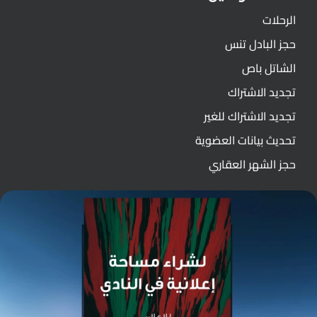
الرحلات
حجز البادل تنس
الشاتل باص
تجديد الاشتراك
تجديد الاشتراك للغير
تحديث بيانات العضوية
حجز الشهر العقاري