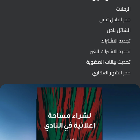
الرحلات
حجز البادل تنس
الشاتل باص
تجديد الاشتراك
تجديد الاشتراك للغير
تحديث بيانات العضوية
حجز الشهر العقاري