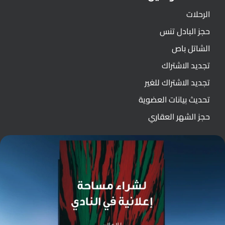
الرحلات
حجز البادل تنس
الشاتل باص
تجديد الاشتراك
تجديد الاشتراك للغير
تحديث بيانات العضوية
حجز الشهر العقاري