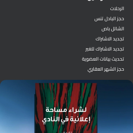
الرحلات
حجز البادل تنس
الشاتل باص
تجديد الاشتراك
تجديد الاشتراك للغير
تحديث بيانات العضوية
حجز الشهر العقاري