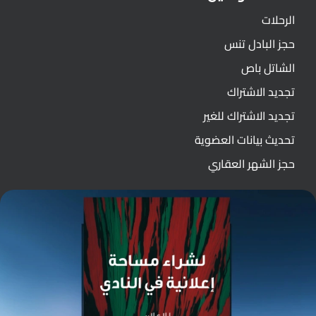
الرحلات
حجز البادل تنس
الشاتل باص
تجديد الاشتراك
تجديد الاشتراك للغير
تحديث بيانات العضوية
حجز الشهر العقاري