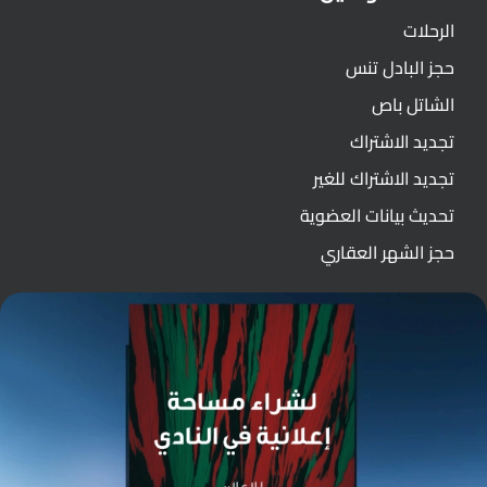
الرحلات
حجز البادل تنس
الشاتل باص
تجديد الاشتراك
تجديد الاشتراك للغير
تحديث بيانات العضوية
حجز الشهر العقاري