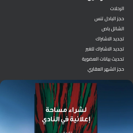
الرحلات
حجز البادل تنس
الشاتل باص
تجديد الاشتراك
تجديد الاشتراك للغير
تحديث بيانات العضوية
حجز الشهر العقاري