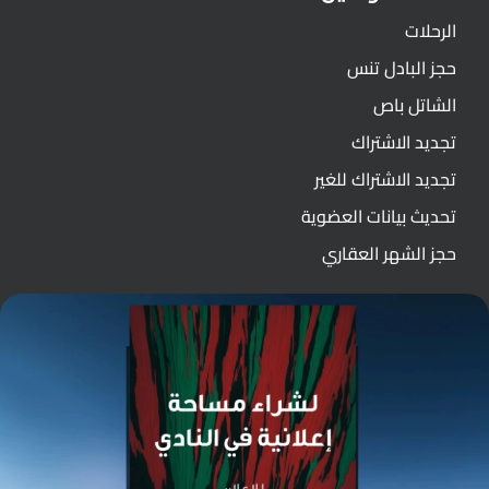
الرحلات
حجز البادل تنس
الشاتل باص
تجديد الاشتراك
تجديد الاشتراك للغير
تحديث بيانات العضوية
حجز الشهر العقاري