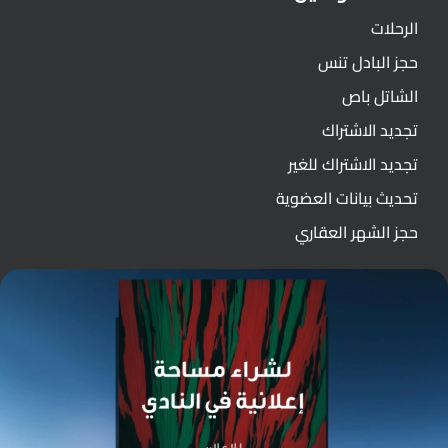
الرحلات
حجز البادل تنس
الشاتل باص
تجديد الاشتراك
تجديد الاشتراك للغير
تحديث بيانات العضوية
حجز الشهر العقاري