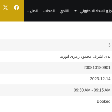
جز و السداد الالكتروني
النادي
المجلات
اتصل بنا
3
ندى اشرف محمود رمزى ابوزيد
200810180901
2023-12-14
09:30 AM
-
09:15 AM
Booked