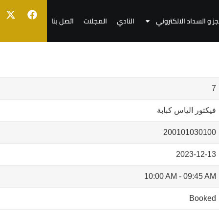
جز و السداد الالكتروني
النادي
المجلات
اتصل بنا
7
فيكتور الياس كبابة
200101030100
2023-12-13
10:00 AM
-
09:45 AM
Booked