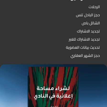
الرحلات
حجز البادل تنس
الشاتل باص
تجديد الاشتراك
تجديد الاشتراك للغير
تحديث بيانات العضوية
حجز الشهر العقاري