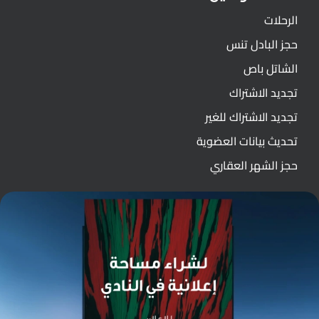
الرحلات
حجز البادل تنس
الشاتل باص
تجديد الاشتراك
تجديد الاشتراك للغير
تحديث بيانات العضوية
حجز الشهر العقاري