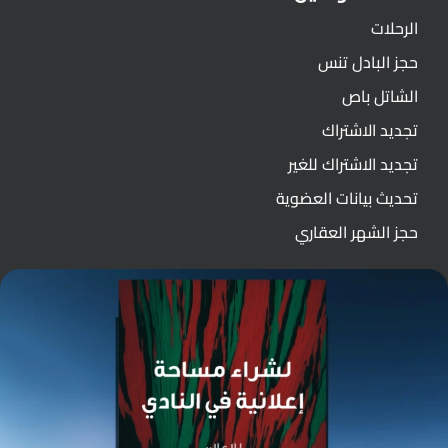
الرحلات
حجز البادل تنس
الشاتل باص
تجديد الاشتراك
تجديد الاشتراك للغير
تحديث بيانات العضوية
حجز الشهر العقاري