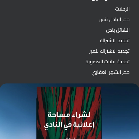
الرحلات
حجز البادل تنس
الشاتل باص
تجديد الاشتراك
تجديد الاشتراك للغير
تحديث بيانات العضوية
حجز الشهر العقاري