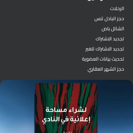
الرحلات
حجز البادل تنس
الشاتل باص
تجديد الاشتراك
تجديد الاشتراك للغير
تحديث بيانات العضوية
حجز الشهر العقاري