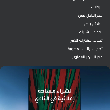
الرحلات
حجز البادل تنس
الشاتل باص
تجديد الاشتراك
تجديد الاشتراك للغير
تحديث بيانات العضوية
حجز الشهر العقاري