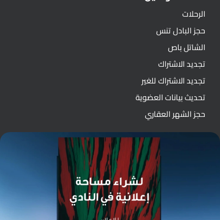
الرحلات
حجز البادل تنس
الشاتل باص
تجديد الاشتراك
تجديد الاشتراك للغير
تحديث بيانات العضوية
حجز الشهر العقاري