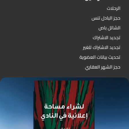
الرحلات
حجز البادل تنس
الشاتل باص
تجديد الاشتراك
تجديد الاشتراك للغير
تحديث بيانات العضوية
حجز الشهر العقاري