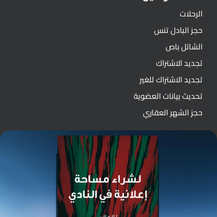
الرحلات
حجز البادل تنس
الشاتل باص
تجديد الاشتراك
تجديد الاشتراك للغير
تحديث بيانات العضوية
حجز الشهر العقاري