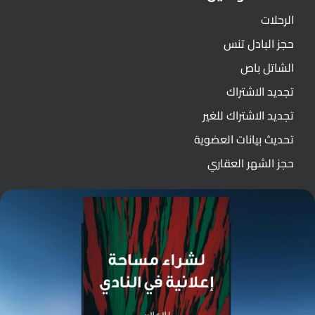
الرحلات
حجز البادل تنس
الشاتل باص
تجديد الاشتراك
تجديد الاشتراك للغير
تحديث بيانات العضوية
حجز الشهر العقاري