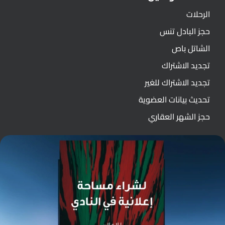
الرحلات
حجز البادل تنس
الشاتل باص
تجديد الاشتراك
تجديد الاشتراك للغير
تحديث بيانات العضوية
حجز الشهر العقاري