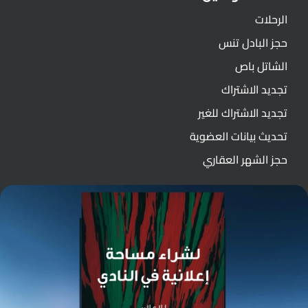
الرحلات
حجز البادل تنس
الشاتل باص
تجديد الاشتراك
تجديد الاشتراك للغير
تحديث بيانات العضوية
حجز الشهر العقاري