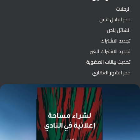
الرحلات
حجز البادل تنس
الشاتل باص
تجديد الاشتراك
تجديد الاشتراك للغير
تحديث بيانات العضوية
حجز الشهر العقاري