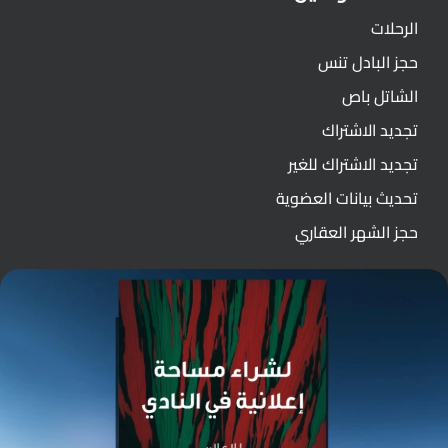
الرحلات
حجز البادل تنس
الشاتل باص
تجديد الاشتراك
تجديد الاشتراك للغير
تحديث بيانات العضوية
حجز الشهر العقاري