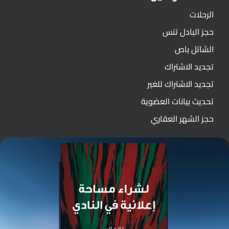
الرحلات
حجز البادل تنس
الشاتل باص
تجديد الاشتراك
تجديد الاشتراك للغير
تحديث بيانات العضوية
حجز الشهر العقاري