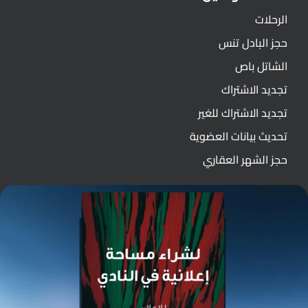
الرحلات
حجز البادل تنس
الشاتل باص
تجديد الاشتراك
تجديد الاشتراك للغير
تحديث بيانات العضوية
حجز الشهر العقاري