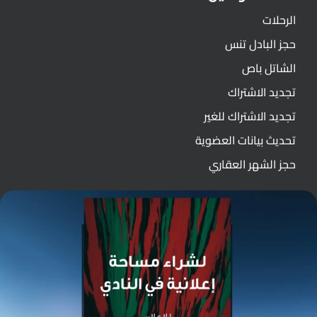
الرحلات
حجز البادل تنس
الشاتل باص
تجديد الاشتراك
تجديد الاشتراك للغير
تحديث بيانات العضوية
حجز الشهر العقاري