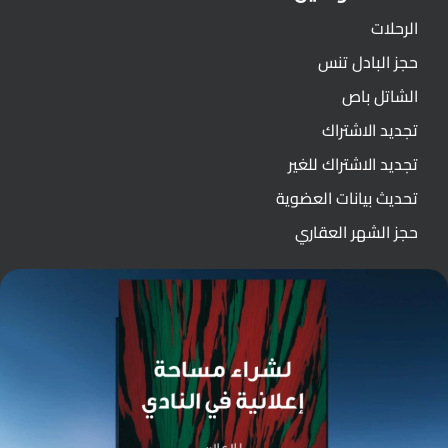
الرحلات
حجز البادل تنس
الشاتل باص
تجديد الاشتراك
تجديد الاشتراك للغير
تحديث بيانات العضوية
حجز الشهر العقاري