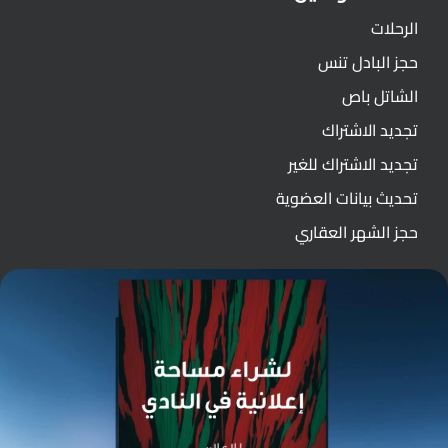
الرحلات
حجز البادل تنس
الشاتل باص
تجديد الاشتراك
تجديد الاشتراك للغير
تحديث بيانات العضوية
حجز الشهر العقاري