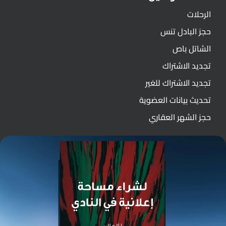
الرحلات
حجز البادل تنس
الشاتل باص
تجديد الاشتراك
تجديد الاشتراك للغير
تحديث بيانات العضوية
حجز الشهر العقاري