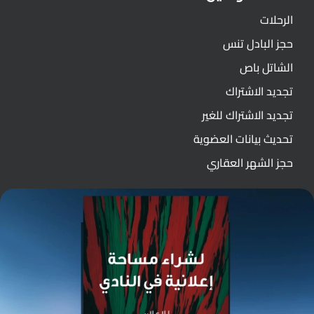
الرحلات
حجز البادل تنس
الشاتل باص
تجديد الاشتراك
تجديد الاشتراك للغير
تحديث بيانات العضوية
حجز الشهر العقاري