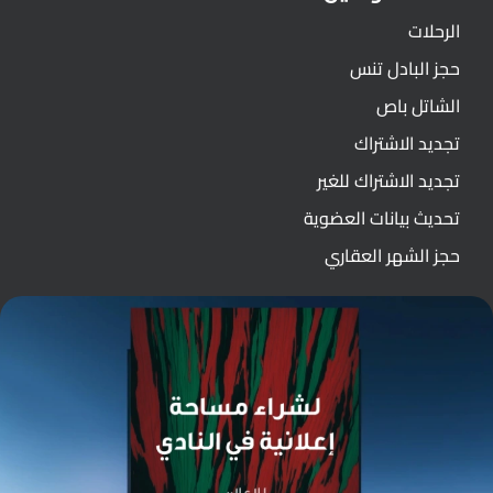
الرحلات
حجز البادل تنس
الشاتل باص
تجديد الاشتراك
تجديد الاشتراك للغير
تحديث بيانات العضوية
حجز الشهر العقاري