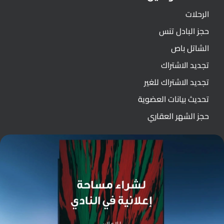
الرحلات
حجز البادل تنس
الشاتل باص
تجديد الاشتراك
تجديد الاشتراك للغير
تحديث بيانات العضوية
حجز الشهر العقاري