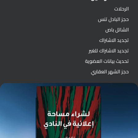
الرحلات
حجز البادل تنس
الشاتل باص
تجديد الاشتراك
تجديد الاشتراك للغير
تحديث بيانات العضوية
حجز الشهر العقاري