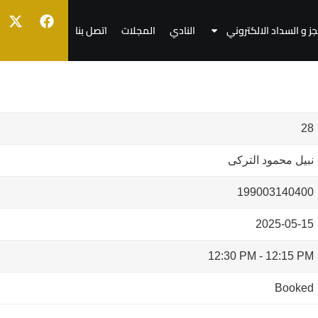
جز و السداد الالكتروني
النادي
المجلات
اتصل بنا
28
نبيل محمود التركى
199003140400
2025-05-15
12:30 PM
-
12:15 PM
Booked