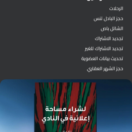
الرحلات
حجز البادل تنس
الشاتل باص
تجديد الاشتراك
تجديد الاشتراك للغير
تحديث بيانات العضوية
حجز الشهر العقاري