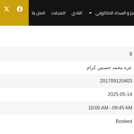
جز و السداد الالكتروني
النادي
المجلات
اتصل بنا
8
عزة محمد حسنين كرام
201709120403
2025-05-14
10:00 AM
-
09:45 AM
Booked