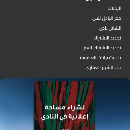
الرحلات
حجز البادل تنس
الشاتل باص
تجديد الاشتراك
تجديد الاشتراك للغير
تحديث بيانات العضوية
حجز الشهر العقاري