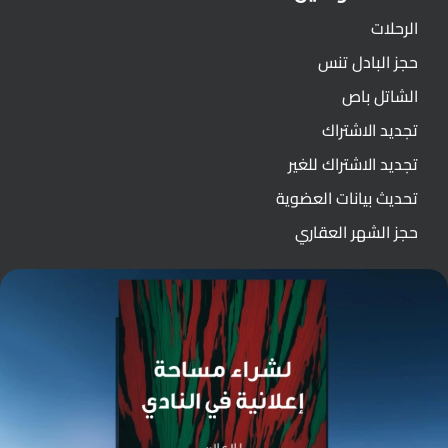
الرحلات
حجز البادل تنس
الشاتل باص
تجديد الاشتراك
تجديد الاشتراك للغير
تحديث بيانات العضوية
حجز الشهر العقاري