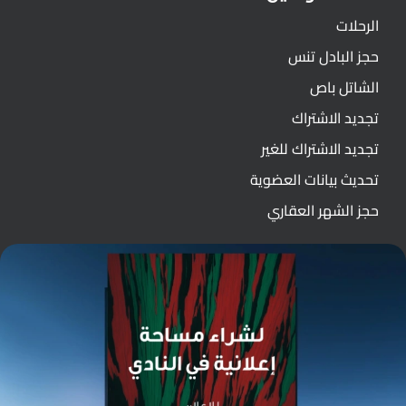
الرحلات
حجز البادل تنس
الشاتل باص
تجديد الاشتراك
تجديد الاشتراك للغير
تحديث بيانات العضوية
حجز الشهر العقاري