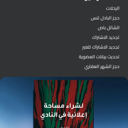
الرحلات
حجز البادل تنس
الشاتل باص
تجديد الاشتراك
تجديد الاشتراك للغير
تحديث بيانات العضوية
حجز الشهر العقاري