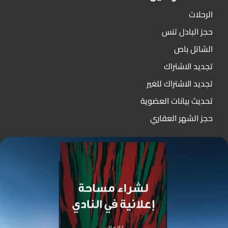
الرحلات
حجز البادل تنس
الشاتل باص
تجديد الاشتراك
تجديد الاشتراك للغير
تحديث بيانات العضوية
حجز الشهر العقاري