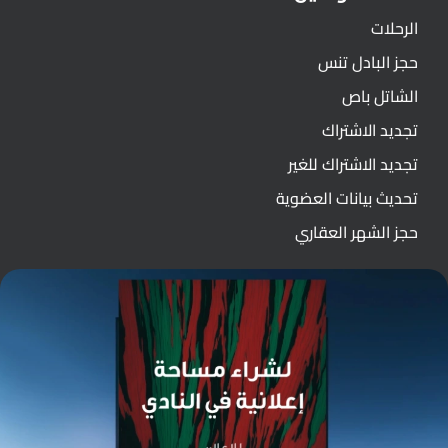
الرحلات
حجز البادل تنس
الشاتل باص
تجديد الاشتراك
تجديد الاشتراك للغير
تحديث بيانات العضوية
حجز الشهر العقاري