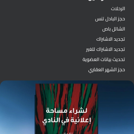
الرحلات
حجز البادل تنس
الشاتل باص
تجديد الاشتراك
تجديد الاشتراك للغير
تحديث بيانات العضوية
حجز الشهر العقاري