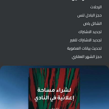
الرحلات
حجز البادل تنس
الشاتل باص
تجديد الاشتراك
تجديد الاشتراك للغير
تحديث بيانات العضوية
حجز الشهر العقاري