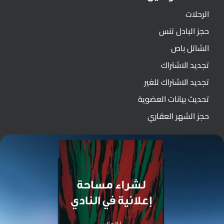
الرحلات
حجز البادل تنس
الشاتل باص
تجديد الاشتراك
تجديد الاشتراك للغير
تحديث بيانات العضوية
حجز الشهر العقاري