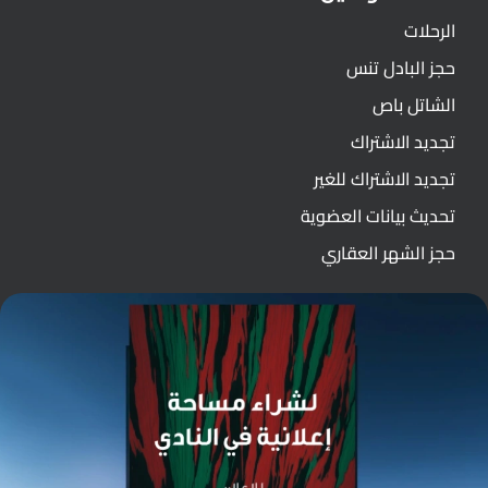
الرحلات
حجز البادل تنس
الشاتل باص
تجديد الاشتراك
تجديد الاشتراك للغير
تحديث بيانات العضوية
حجز الشهر العقاري