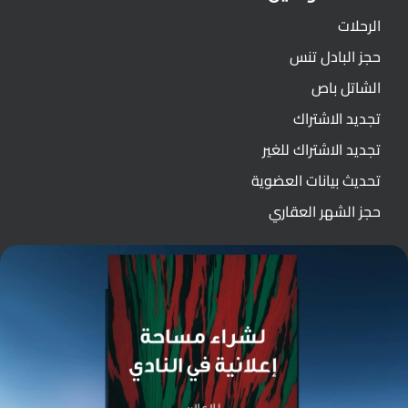
الرحلات
حجز البادل تنس
الشاتل باص
تجديد الاشتراك
تجديد الاشتراك للغير
تحديث بيانات العضوية
حجز الشهر العقاري