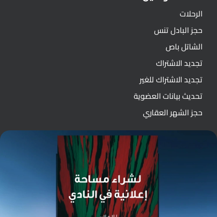
الرحلات
حجز البادل تنس
الشاتل باص
تجديد الاشتراك
تجديد الاشتراك للغير
تحديث بيانات العضوية
حجز الشهر العقاري